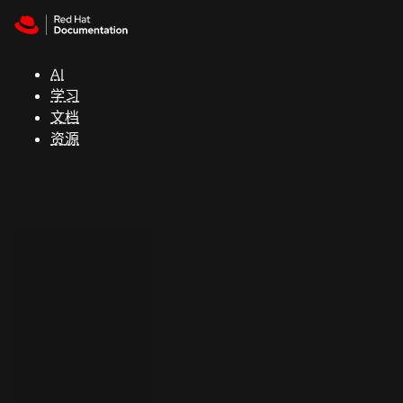
Skip to navigation
Skip to content
支
持
AI
学习
控制台
文档
（Console）
资源
开
发
人
员
开
始
试
用
联