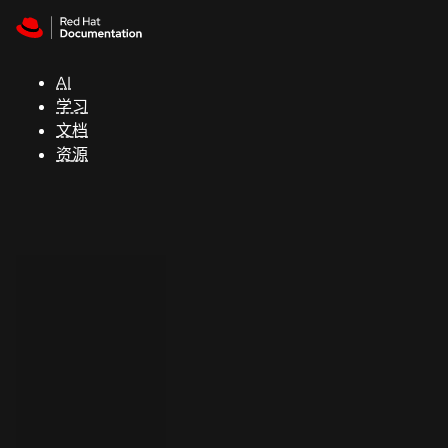
Skip to navigation
Skip to content
支
持
AI
学习
控制台
文档
（Console）
资源
开
发
人
员
开
始
试
用
联