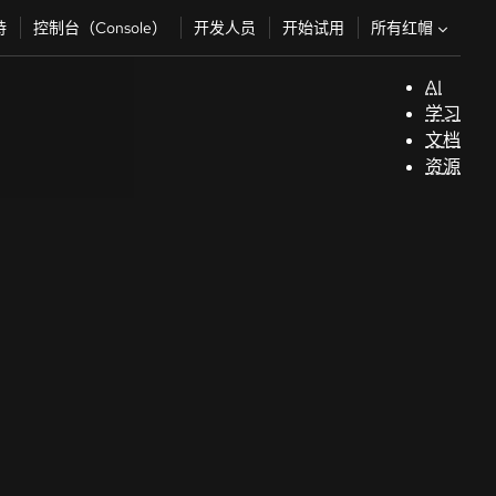
所有红帽
持
控制台（Console）
开发人员
开始试用
AI
支
学习
持
文档
资源
（
开
发
人
员
开
始
试
用