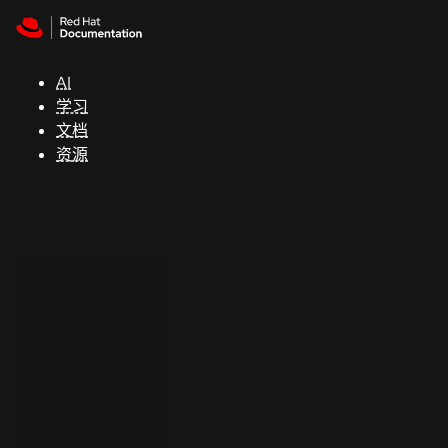
Skip to navigation
Skip to content
支
持
AI
学习
控制台
文档
（Console）
资源
开
发
人
员
开
始
试
用
联