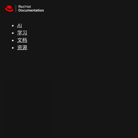
Skip to navigation
Skip to content
支
持
AI
学习
控制台
文档
（Console）
资源
开
发
人
员
开
始
试
用
联