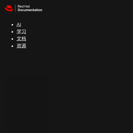
Skip to navigation
Skip to content
支
持
AI
学习
控制台
文档
（Console）
资源
开
发
人
员
开
始
试
用
联