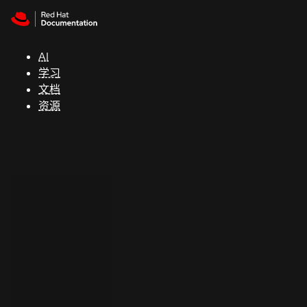
Skip to navigation
Skip to content
支
持
AI
学习
控制台
文档
（Console）
资源
开
发
人
员
开
始
试
用
联