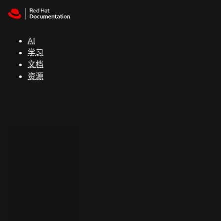
Skip to navigation
Skip to content
支
持
AI
学习
控制台
文档
（Console）
资源
开
发
人
员
开
始
试
用
联