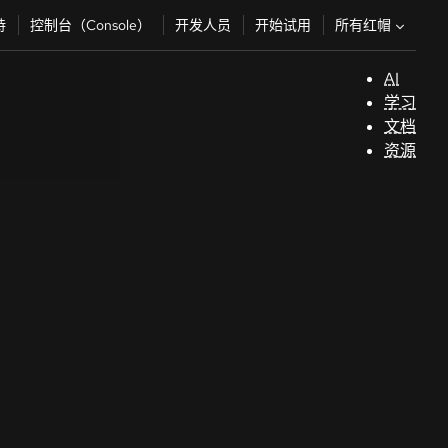
所有红帽
持
控制台（Console）
开发人员
开始试用
AI
支
学习
持
文档
资源
（
开
发
人
员
开
始
试
用