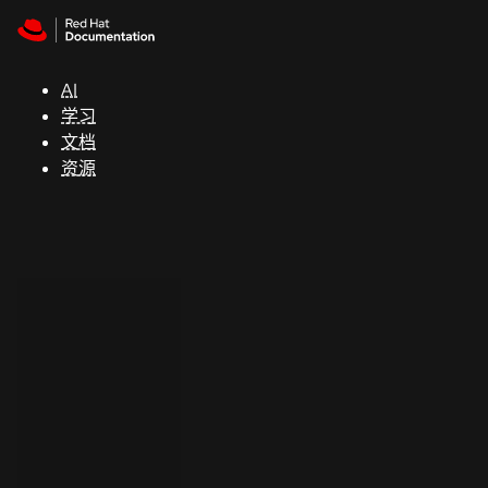
Skip to navigation
Skip to content
支
持
AI
学习
控制台
文档
（Console）
资源
开
发
人
员
开
始
试
用
联