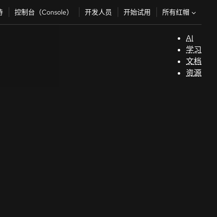
所有红帽
持
控制台（Console）
开发人员
开始试用
AI
支
学习
持
文档
资源
（
开
发
人
员
开
始
试
用