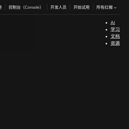
所有红帽
持
控制台（Console）
开发人员
开始试用
AI
支
学习
持
文档
资源
（
开
发
人
员
开
始
试
用