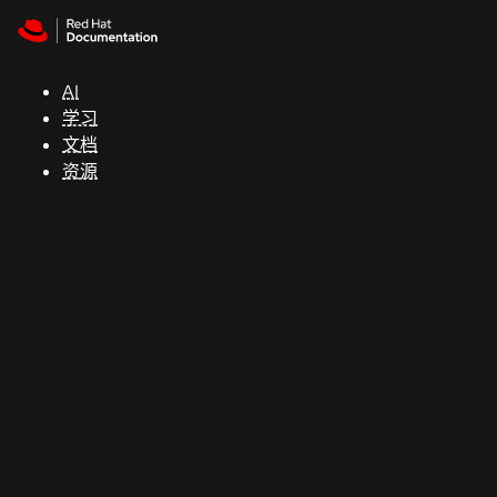
Skip to navigation
Skip to content
支
持
AI
学习
控制台
文档
（Console）
资源
开
发
人
员
开
始
试
用
联