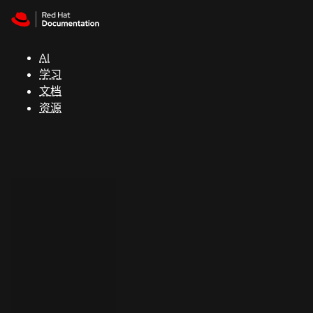
Skip to navigation
Skip to content
支
持
AI
学习
控制台
文档
（Console）
资源
开
发
人
员
开
始
试
用
联