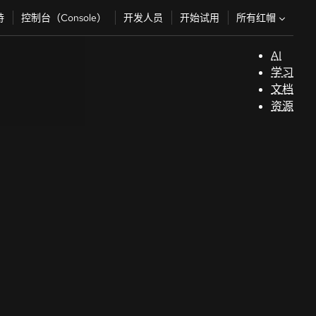
所有红帽
持
控制台（Console）
开发人员
开始试用
AI
支
学习
持
文档
资源
（
开
发
人
员
开
始
试
用