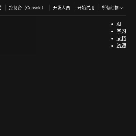
所有红帽
持
控制台（Console）
开发人员
开始试用
AI
支
学习
持
文档
资源
（
开
发
人
员
开
始
试
用