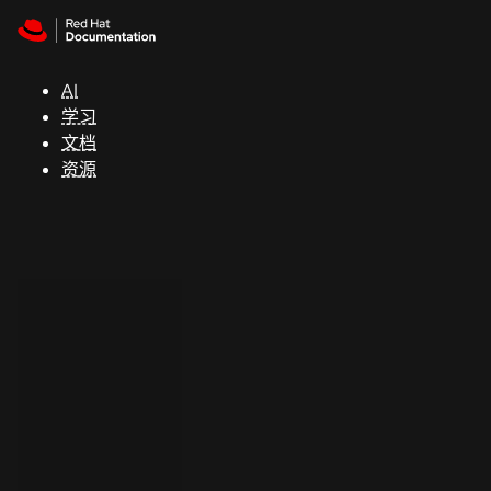
Skip to navigation
Skip to content
支
持
AI
学习
控制台
文档
（Console）
资源
开
发
人
员
开
始
试
用
联