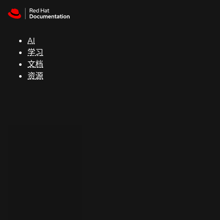
Skip to navigation
Skip to content
支
持
AI
学习
控制台
文档
（Console）
资源
开
发
人
员
开
始
试
用
联