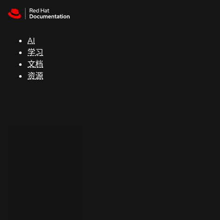
Skip to navigation
Skip to content
支
持
AI
学习
控制台
文档
（Console）
资源
开
发
人
员
开
始
试
用
联