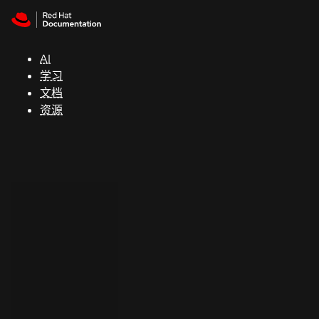
Skip to navigation
Skip to content
支
持
AI
学习
控制台
文档
（Console）
资源
开
发
人
员
开
始
试
用
联