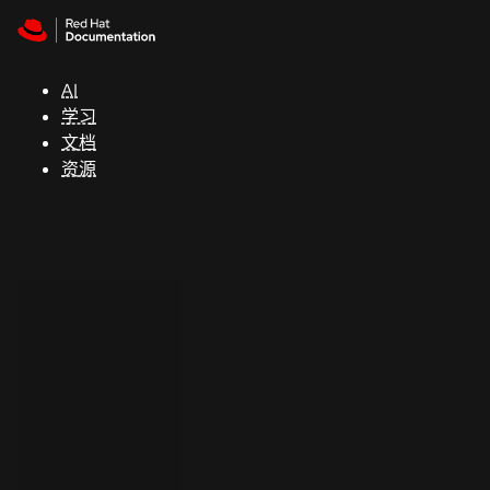
Skip to navigation
Skip to content
支
持
AI
学习
控制台
文档
（Console）
资源
开
发
人
员
开
始
试
用
联