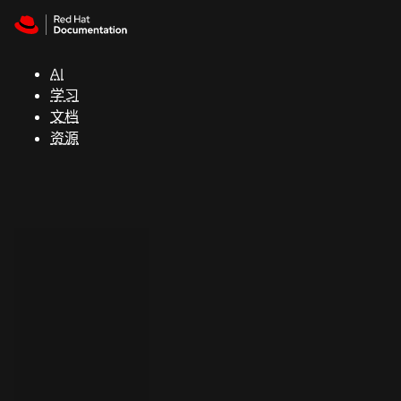
Skip to navigation
Skip to content
支
持
AI
学习
控制台
文档
（Console）
资源
开
发
人
员
开
始
试
用
联