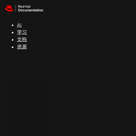
Skip to navigation
Skip to content
支
持
AI
学习
控制台
文档
（Console）
资源
开
发
人
员
开
始
试
用
联