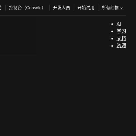
所有红帽
持
控制台（Console）
开发人员
开始试用
AI
支
学习
持
文档
资源
（
开
发
人
员
开
始
试
用