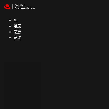
Skip to navigation
Skip to content
支
持
AI
学习
控制台
文档
（Console）
资源
开
发
人
员
开
始
试
用
联