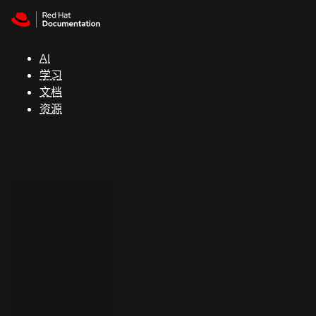
Skip to navigation
Skip to content
支
持
AI
学习
控制台
文档
（Console）
资源
开
发
人
员
开
始
试
用
联