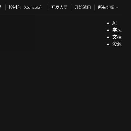
所有红帽
持
控制台（Console）
开发人员
开始试用
AI
支
学习
持
文档
资源
（
开
发
人
员
开
始
试
用