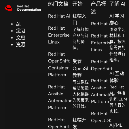
Skip to navigation
Skip to content
热门文档
开始
产品概
了解 AI
支
述
Red Hat AI
持
红帽入
AI 学习
门
中心
AI
Red Hat AI
Red Hat
了解红帽
浏览学习
学习
控制台
Enterprise
产品与订
Red Hat
材料和工
文档
（Console）
Linux
阅的价
具，按照
Enterprise
资源
值。
您需要的
Linux
Red Hat
任务进行
开
组织。
OpenShift
受管
Red Hat
发
Container
OpenShift
OpenShift
人
AI 互动
Platform
教程
员
体验
Red Hat
专业教程
Red Hat
Red Hat
Ansible
帮助您最
开
AI，包括
Ansible
大化集群
Automation
始
训练 LLM
为您带来
Automation
Platform
等内容的
试
的好处。
Platform
实践。
用
Red Hat
Red Hat
红帽开
OpenJDK
AI/ML
OpenShift
发
联