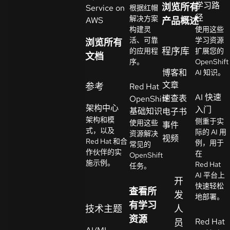
学习路
浏览所有
Service on
根据红帽
系
径
解决方案
AWS
产品概述
选
人
构建灵
使用这些
择
活、可靠
学习资源
浏览所有
语
程序库
的应用程
扩展您的
文档
言
序。
OpenShift
博客和
AI 知识。
文章
参考
Red Hat
AI 快速
速查表
OpenShift
架构中心
入门
基础知识
电子书
架构和模
侧重于实
使用这些
事件
式，以及
际的 AI 用
资源解决
视频
Red Hat 和合
例，用于
常见的
作伙伴的实
在
OpenShift
施示例。
Red Hat
任务。
AI 平台上
开
快速轻松
查看所
发
地部署。
有学习
技术主题
人
资源
Red Hat
员