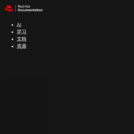
Skip to navigation
Skip to content
支
持
AI
学习
控制台
文档
（Console）
资源
开
发
人
员
开
始
试
用
联