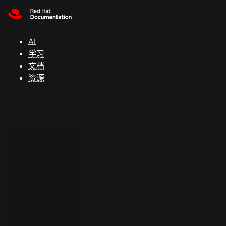
Skip to navigation
Skip to content
支
持
AI
学习
控制台
文档
（Console）
资源
开
发
人
员
开
始
试
用
联