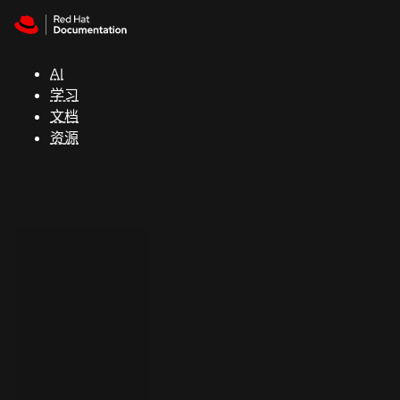
Skip to navigation
Skip to content
支
持
AI
学习
控制台
文档
（Console）
资源
开
发
人
员
开
始
试
用
联