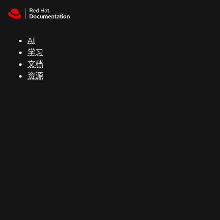
Skip to navigation
Skip to content
支
持
AI
学习
控制台
文档
（Console）
资源
开
发
人
员
开
始
试
用
联