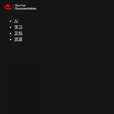
Skip to navigation
Skip to content
支
持
AI
学习
控制台
文档
（Console）
资源
开
发
人
员
开
始
试
用
联