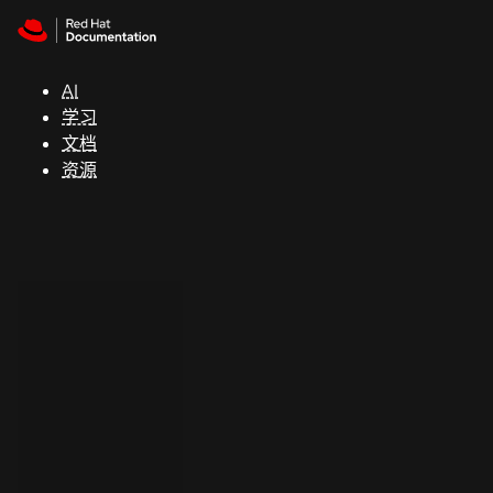
Skip to navigation
Skip to content
支
持
AI
学习
控制台
文档
（Console）
资源
开
发
人
员
开
始
试
用
联