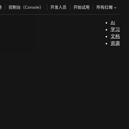
所有红帽
持
控制台（Console）
开发人员
开始试用
AI
支
学习
持
文档
资源
（
开
发
人
员
开
始
试
用