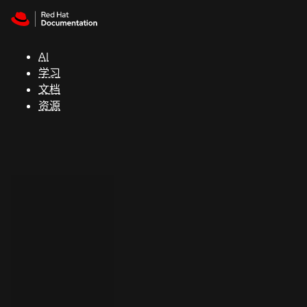
Skip to navigation
Skip to content
支
持
AI
学习
控制台
文档
（Console）
资源
开
发
人
员
开
始
试
用
联