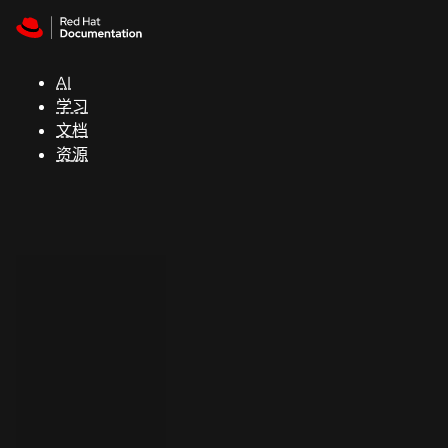
Skip to navigation
Skip to content
支
持
AI
学习
控制台
文档
（Console）
资源
开
发
人
员
开
始
试
用
联