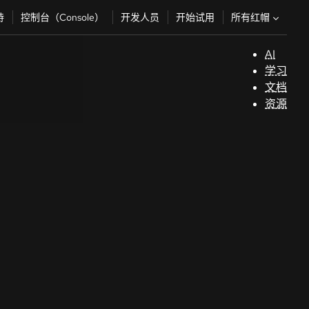
所有红帽
持
控制台（Console）
开发人员
开始试用
AI
支
学习
持
文档
资源
（
开
发
人
员
开
始
试
用