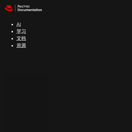
Skip to navigation
Skip to content
支
持
AI
学习
控制台
文档
（Console）
资源
开
发
人
员
开
始
试
用
联