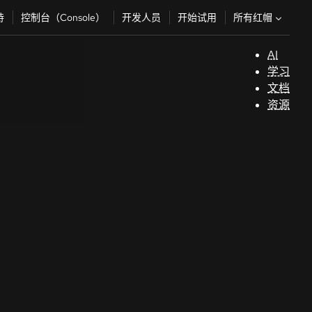
所有红帽
持
控制台（Console）
开发人员
开始试用
AI
支
学习
持
文档
资源
（
开
发
人
员
开
始
试
用