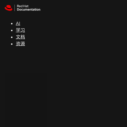
Skip to navigation
Skip to content
支
持
AI
学习
控制台
文档
（Console）
资源
开
发
人
员
开
始
试
用
联