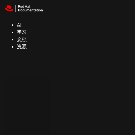
Skip to navigation
Skip to content
支
持
AI
学习
控制台
文档
（Console）
资源
开
发
人
员
开
始
试
用
联