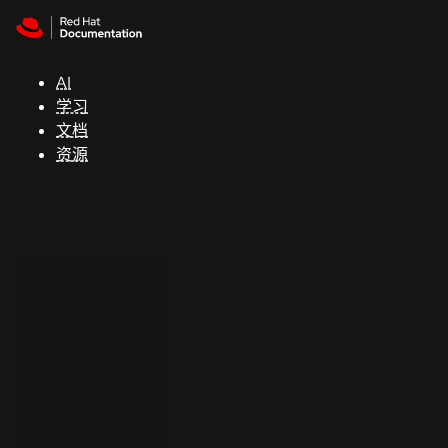
Skip to navigation
Skip to content
支
持
AI
学习
控制台
文档
（Console）
资源
开
发
人
员
开
始
试
用
联