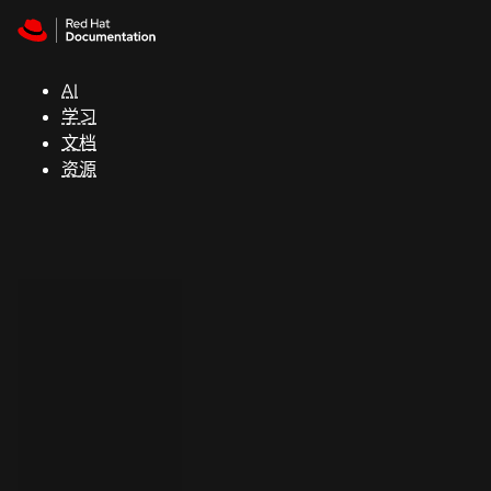
Skip to navigation
Skip to content
支
持
AI
学习
控制台
文档
（Console）
资源
开
发
人
员
开
始
试
用
联