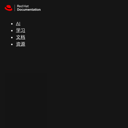
Skip to navigation
Skip to content
支
持
AI
学习
控制台
文档
（Console）
资源
开
发
人
员
开
始
试
用
联