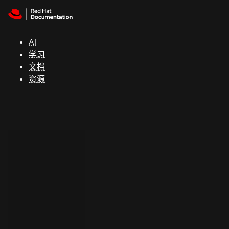
Skip to navigation
Skip to content
支
持
AI
学习
控制台
文档
（Console）
资源
开
发
人
员
开
始
试
用
联