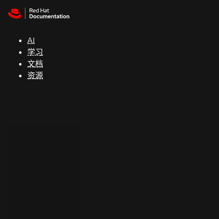
Skip to navigation
Skip to content
支
持
AI
学习
控制台
文档
（Console）
资源
开
发
人
员
开
始
试
用
联