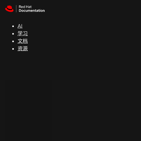
Skip to navigation
Skip to content
支
持
AI
学习
控制台
文档
（Console）
资源
开
发
人
员
开
始
试
用
联