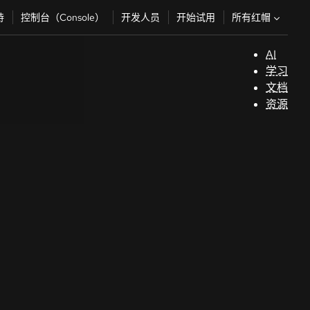
所有红帽
持
控制台（Console）
开发人员
开始试用
AI
支
学习
持
文档
资源
（
开
发
人
员
开
始
试
用