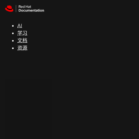
Skip to navigation
Skip to content
支
持
AI
学习
控制台
文档
（Console）
资源
开
发
人
员
开
始
试
用
联